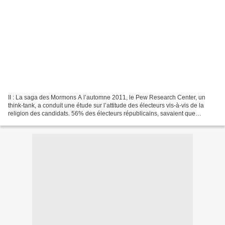
II : La saga des Mormons A l’automne 2011, le Pew Research Center, un
think-tank, a conduit une étude sur l’attitude des électeurs vis-à-vis de la
religion des candidats. 56% des électeurs républicains, savaient que
Romney était Mormon. Mais moins de...