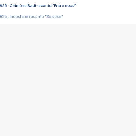
#26 : Chimène Badi raconte "Entre nous"
#25 : Indochine raconte "3e sexe"
#24 : Zaho raconte "C'est chelou"
#23 : Patrick Bruel raconte "Au café des délices"
#22 : Kyo raconte "Le chemin"
#21 : Nolwenn Leroy raconte "Cassé"
#20 : Patrick Hernandez raconte "Born to be alive"
#19 : Lorie raconte "Près de moi"
#18 : Michael Jones raconte "A nos actes manqués" (avec Jean-Jacque
#17 : Khaled raconte "Aïcha"
#16 : Corneille raconte "Parce qu'on vient de loin"
#15 : Indochine raconte "L'aventurier"