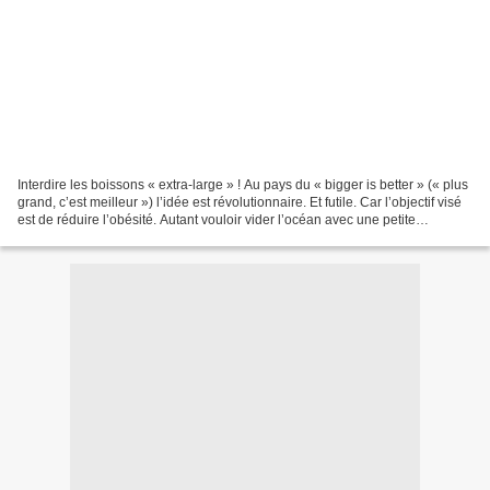
Interdire les boissons « extra-large » ! Au pays du « bigger is better » (« plus
grand, c’est meilleur ») l’idée est révolutionnaire. Et futile. Car l’objectif visé
est de réduire l’obésité. Autant vouloir vider l’océan avec une petite
cuillère… De plus...