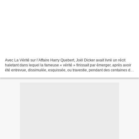
Avec La Vérité sur l’Affaire Harry Quebert, Joël Dicker avait livré un récit
haletant dans lequel la fameuse « vérité » finissait par émerger, après avoir
été entrevue, dissimulée, esquissée, ou travestie, pendant des centaines de
pages. Le lecteur suivait...