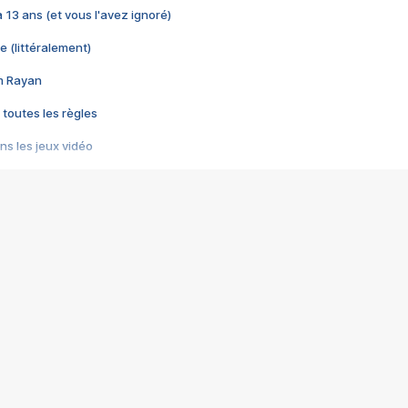
 a 13 ans (et vous l'avez ignoré)
e (littéralement)
im Rayan
 toutes les règles
s les jeux vidéo
us choquant de Rockstar ? - Le scandale BULLY
e plus moche de Steam
du RÊVE tourne au CAUCHEMAR
pendant 8 heures
it… à tort
umiliés par un jeu vidéo
ire - Final Fantasy 8