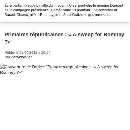
1ere partie : la rude bataille du « recall » C’est peut-être le premier tournant
de la campagne présidentielle américaine. Et pourtant il ne concerne ni
Barack Obama, ni Mitt Romney, mais Scott Walker, le gouverneur du
Wisconsin. Sa nette victoire - 53%...
Primaires républicaines : « A sweep for Romney
?»
Publié le 03/04/2012 à 10:04
Par
geraldolivier