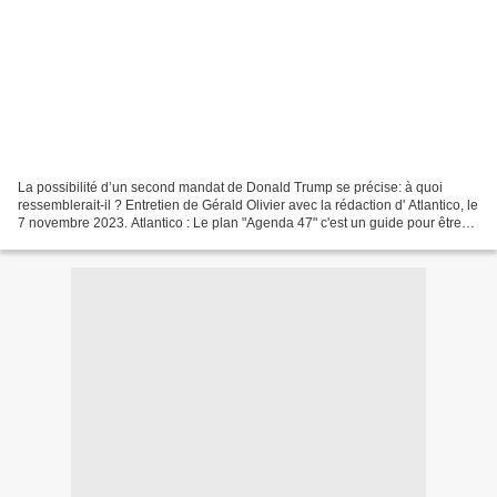
La possibilité d’un second mandat de Donald Trump se précise: à quoi
ressemblerait-il ? Entretien de Gérald Olivier avec la rédaction d' Atlantico, le
7 novembre 2023. Atlantico : Le plan "Agenda 47" c'est un guide pour être
efficace dès les premières...