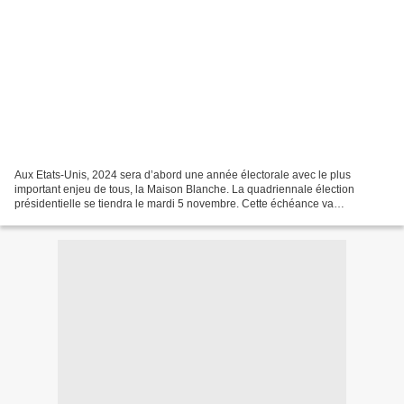
Aux Etats-Unis, 2024 sera d’abord une année électorale avec le plus
important enjeu de tous, la Maison Blanche. La quadriennale élection
présidentielle se tiendra le mardi 5 novembre. Cette échéance va
conditionner tout ce qui va être dit et fait, aux...