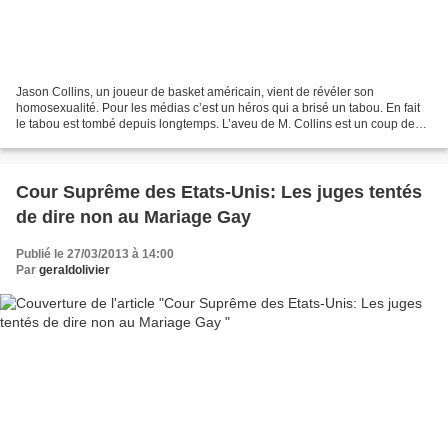
Jason Collins, un joueur de basket américain, vient de révéler son
homosexualité. Pour les médias c’est un héros qui a brisé un tabou. En fait
le tabou est tombé depuis longtemps. L’aveu de M. Collins est un coup de
pub qui fausse néanmoins le jeu… L’orientation...
Cour Suprême des Etats-Unis: Les juges tentés
de dire non au Mariage Gay
Publié le 27/03/2013 à 14:00
Par
geraldolivier