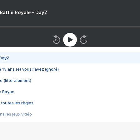
 Battle Royale - DayZ
 DayZ
 a 13 ans (et vous l'avez ignoré)
e (littéralement)
im Rayan
 toutes les règles
s les jeux vidéo
us choquant de Rockstar ? - Le scandale BULLY
e plus moche de Steam