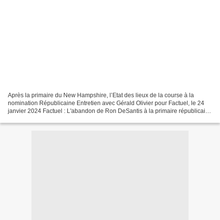
Après la primaire du New Hampshire, l’Etat des lieux de la course à la
nomination Républicaine Entretien avec Gérald Olivier pour Factuel, le 24
janvier 2024 Factuel : L'abandon de Ron DeSantis à la primaire républicaine
était-il écrit d'avance ? Le pensiez-vous...