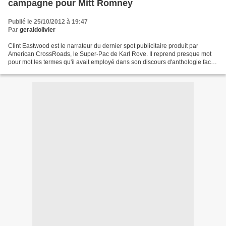
campagne pour Mitt Romney
Publié le 25/10/2012 à 19:47
Par
geraldolivier
Clint Eastwood est le narrateur du dernier spot publicitaire produit par
American CrossRoads, le Super-Pac de Karl Rove. Il reprend presque mot
pour mot les termes qu'il avait employé dans son discours d'anthologie face
à une chaise vide, symbolisant...