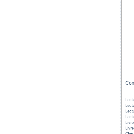
Cont
Lectu
Lect
Lect
Lect
Livre
Livr
Clan 