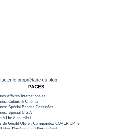
acter le propriétaire du blog
PAGES
res Affaires Internationales
ures: Culture & Cinéma
ures: Spécial Bandes Dessinées
ures: Spécial U.S.A
s A Lire Aujourd'hui
es de Gerald Olivier; Commandez COVER UP, le
Biden, l'Amérique et l'Etat profond