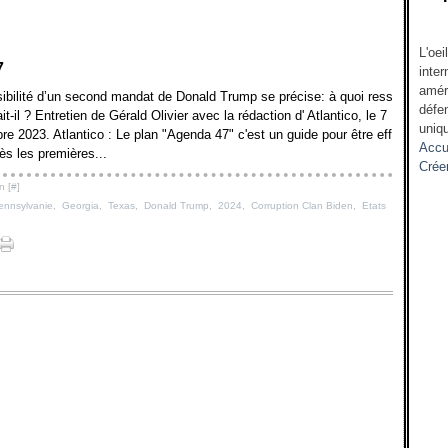
L'oei
7
inter
amér
ibilité d’un second mandat de Donald Trump se précise: à quoi ress
défen
it-il ? Entretien de Gérald Olivier avec la rédaction d' Atlantico, le 7
uniqu
e 2023. Atlantico : Le plan "Agenda 47" c'est un guide pour être eff
Accu
ès les premières...
Crée
n [
#
]
ennsylvanie
,
Georgia
,
Texas
,
Donald Trump
,
2024
,
Corruption Clan Biden
,
Etats