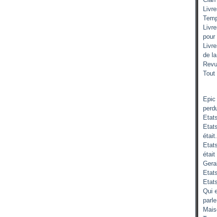
Livr
Temp
Livr
pour
Livr
de l
Revu
Tout 
Epic
perd
Etat
Etats
était.
Etat
était
Gera
Etats
Etat
Qui 
parle
Mais