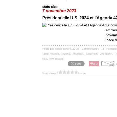
etats cles
7 novembre 2023
Présidentielle U.S. 2024 et l’Agenda 4
La poss
emblera
novembr
icace d
Posté par geraldolivier à 22:35 -
Commentaires [
…
]
- Permalie
Tags:
Nevada
,
Arizona
,
Michigan
,
Wisconsin
,
Joe Biden
,
P
clés
,
swingstates
Vous aimez ?
0 vote